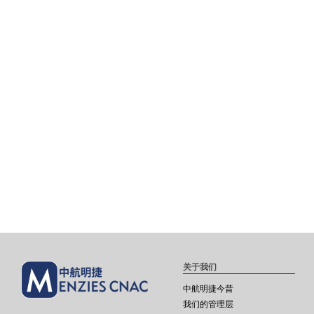
关于我们
中航明捷今昔
我们的管理层